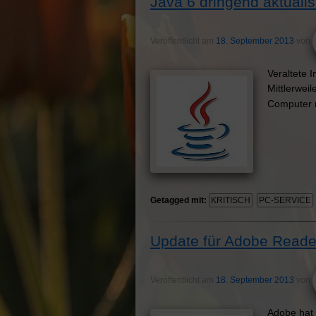
Java 6 dringend aktualis
Veröffentlicht am
18. September 2013
von
Veraltete 
Mittlerwei
Computer m
Getagged mit:
KRITISCH
PC-SERVICE
Update für Adobe Reade
Veröffentlicht am
18. September 2013
von
Adobe hat 