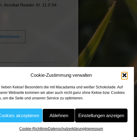
h. Acrobat Reader XI: 11.0.04
Weiterlesen ›
Cookie-Zustimmung verwalten
erlässigen Partner vertrauen …
r lieben Kekse! Besonders die mit Macadamia und weißer Schokolade. Auf
serer Webseite kommen wir aber auch nicht ganz ohne Kekse bzw. Cookies
, um die Seite und unseren Service zu optimieren.
Cookies akzeptieren
Ablehnen
Einstellungen anzeigen
Cookie-Richtlinie
Datenschutzerklärung
Impressum
e?
Cookie-Richtlinie (EU)