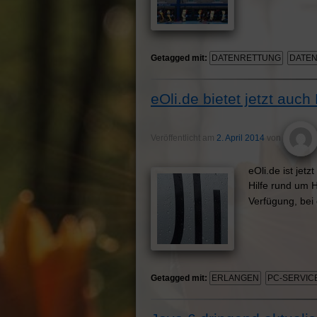
Getagged mit:
DATENRETTUNG
DATE
eOli.de bietet jetzt au
Veröffentlicht am
2. April 2014
von
eOli.de ist jet
Hilfe rund um 
Verfügung, bei
Getagged mit:
ERLANGEN
PC-SERVIC