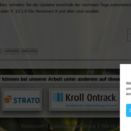
haben, erhalten Sie die Updates innerhalb der nächsten Tage automatisc
…
ader X: 10.1.8 Die Versionen 9 und älter sind veraltet
E
UPDATE
WICHTIG
 können bei unserer Arbeit unter anderem auf diese zuv
Wi
un
aus
Impressum
Datenschutzerklärung
Wer ist eOli.d