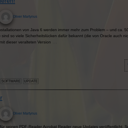
ieren!
Oliver Martynus
Installationen von Java 6 werden immer mehr zum Problem – und ca. 
le sind so viele Sicherheitslücken dafür bekannt (die von Oracle auch 
…
it dieser veralteten Version
SOFTWARE
UPDATE
r
Oliver Martynus
für seinen PDF-Reader Acrobat Reader neue Updates veröffentlicht. S