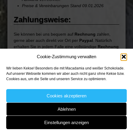
Preise & Vereinbarungen Stand 09.01.2026
Zahlungsweise:
Sie können bei uns bequem auf
Rechnung
zahlen,
gerne aber auch direkt vor Ort per
Paypal
. Natürlich
erhalten Sie in jedem Falle eine vollständige
Rechnung
inkl. ausgewiesener Mwst
.
Cookie-Zustimmung verwalten
Wir lieben Kekse! Besonders die mit Macadamia und weißer Schokolade.
Auf unserer Webseite kommen wir aber auch nicht ganz ohne Kekse bzw.
Cookies aus, um die Seite und unseren Service zu optimieren.
Paypal-
Zahlung
Überweisu
ng
Cookies akzeptieren
Ablehnen
↑
Einstellungen anzeigen
Impressum
Datenschutzerklärung
Wer ist