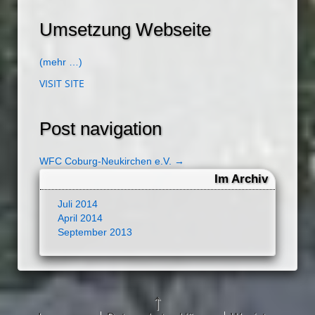
Umsetzung Webseite
(mehr …)
VISIT SITE
Post navigation
WFC Coburg-Neukirchen e.V.
→
Im Archiv
Juli 2014
April 2014
September 2013
↑